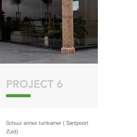
renovatievloersystemen.
* Binnen 10 minuten geïnstalleerd
* Geen beton nodig
* Geen graafwerk
* Direct belastbaar
* Op hoogte verstelbaar
* Belasting in kleigrond 1000 kg
* Nominale belasting 3000 kg
PROJECT 6
Schuur annex tuinkamer ( Santpoort
Zuid)