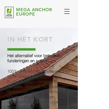
MEGA ANCHOR
EUROPE
IN HET KORT
Het alternatief voor betonnen
funderingen en poeren
100% geschikt als fundament voor
lichte bouwconstructies zoals:
houten schuren, veranda's,
carports, steigers, zonnepanelen,
aanbouwen, recreatiewoningen,
vlonders en eco woningen. Maar
ook uitermate geschikt voor
composiet